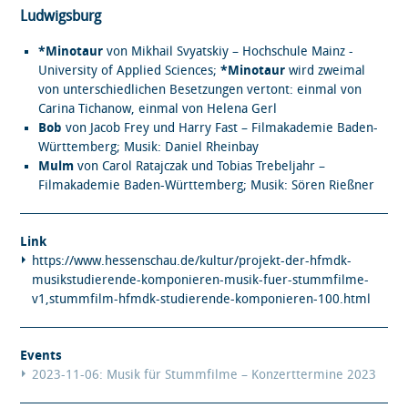
Ludwigsburg
*Minotaur
von Mikhail Svyatskiy – Hochschule Mainz -
University of Applied Sciences;
*Minotaur
wird zweimal
von unterschiedlichen Besetzungen vertont: einmal von
Carina Tichanow, einmal von Helena Gerl
Bob
von Jacob Frey und Harry Fast – Filmakademie Baden-
Württemberg; Musik: Daniel Rheinbay
Mulm
von Carol Ratajczak und Tobias Trebeljahr –
Filmakademie Baden-Württemberg; Musik: Sören Rießner
Link
https://www.hessenschau.de/kultur/projekt-der-hfmdk-
musikstudierende-komponieren-musik-fuer-stummfilme-
v1,stummfilm-hfmdk-studierende-komponieren-100.html
Events
2023-11-06: Musik für Stummfilme – Konzerttermine 2023