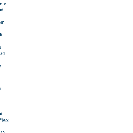
ete­
nd
ein
dt
e
Bad
r
t
at
"Jazz
 MA