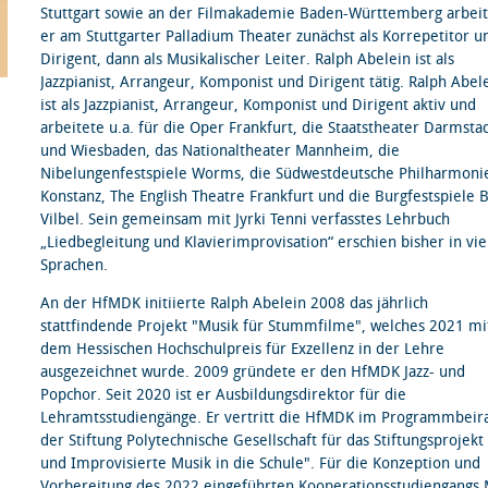
Stuttgart sowie an der Filmakademie Baden-Württemberg arbeit
er am Stuttgarter Palladium Theater zunächst als Korrepetitor u
Dirigent, dann als Musikalischer Leiter. Ralph Abelein ist als
Jazzpianist, Arrangeur, Komponist und Dirigent tätig. Ralph Abel
ist als Jazzpianist, Arrangeur, Komponist und Dirigent aktiv und
arbeitete u.a. für die Oper Frankfurt, die Staatstheater Darmsta
und Wiesbaden, das Nationaltheater Mannheim, die
Nibelungenfestspiele Worms, die Südwestdeutsche Philharmoni
Konstanz, The English Theatre Frankfurt und die Burgfestspiele 
Vilbel. Sein gemeinsam mit Jyrki Tenni verfasstes Lehrbuch
„Liedbegleitung und Klavierimprovisation“ erschien bisher in vie
Sprachen.
An der HfMDK initiierte Ralph Abelein 2008 das jährlich
stattfindende Projekt "Musik für Stummfilme", welches 2021 mi
dem Hessischen Hochschulpreis für Exzellenz in der Lehre
ausgezeichnet wurde. 2009 gründete er den HfMDK Jazz- und
Popchor. Seit 2020 ist er Ausbildungsdirektor für die
Lehramtsstudiengänge. Er ver­tritt die HfMDK im Programmbeir
der Stiftung Polytechnische Gesellschaft für das Stiftungsprojekt 
und Improvisierte Musik in die Schule". Für die Konzeption und
Vorbereitung des 2022 eingeführten Kooperationsstudiengangs