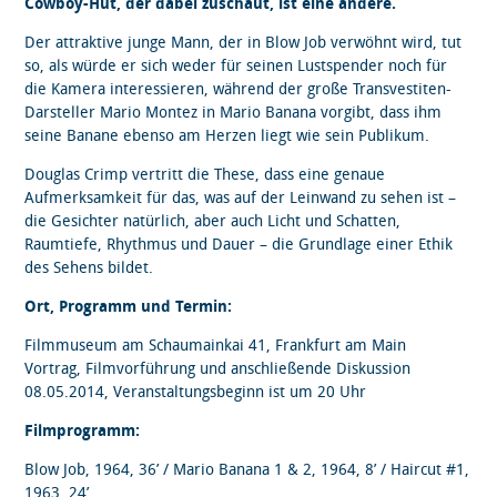
Cowboy-Hut, der dabei zuschaut, ist eine andere.
Der attraktive junge Mann, der in Blow Job verwöhnt wird, tut
so, als würde er sich weder für seinen Lustspender noch für
die Kamera interessieren, während der große Transvestiten-
Darsteller Mario Montez in Mario Banana vorgibt, dass ihm
seine Banane ebenso am Herzen liegt wie sein Publikum.
Douglas Crimp vertritt die These, dass eine genaue
Aufmerksamkeit für das, was auf der Leinwand zu sehen ist –
die Gesichter natürlich, aber auch Licht und Schatten,
Raumtiefe, Rhythmus und Dauer – die Grundlage einer Ethik
des Sehens bildet.
Ort, Programm und Termin:
Filmmuseum am Schaumainkai 41, Frankfurt am Main
Vortrag, Filmvorführung und anschließende Diskussion
08.05.2014, Veranstaltungsbeginn ist um 20 Uhr
Filmprogramm:
Blow Job, 1964, 36’ / Mario Banana 1 & 2, 1964, 8’ / Haircut #1,
1963, 24’