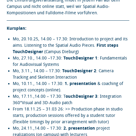
Die Einführungsveranstaltung findet in jedem Fall auf dem
Campus und nicht online statt, weil wir Spatial Audio-
Kompositionen und Fulldome-Filme vorführen.
Kursplan:
Mo, 20.10.25, 14.00 – 17.30: Introduction to project and its
aims. Listening to the Spatial Audio Pieces.
First steps
TouchDesigner
(Campus Dieburg)
Mo, 27.10., 14.00 –17.30:
TouchDesigner 1
: Fundamentals
for Audiovisual Systems
Mo, 3.11., 14.00 – 17.30:
TouchDesigner 2
: Camera
Tracking and Skeleton Interaction
Mo, 10.11., 14.00 – 17.30:
1. presentation
& coaching of
project concepts (online).
Mo, 17.11.,14.00 – 17.30: T
ouchDesigner 3
: Integration
360°Visual and 3D-Audio patch
From 18.11.25 – 31.03 26: >> Production phase in studio
starts, production sessions offered by a student tutor
(flexible timings by prior arrangement with tutor)
Mo, 24.11.,14.00 – 17.30:
2. presentation
project
realizations (on campus) with lecturers