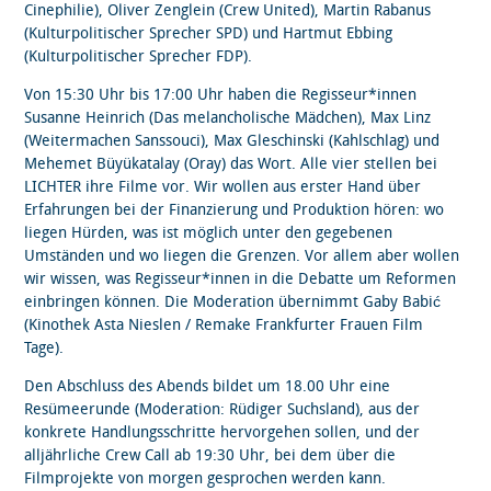
Cinephilie), Oliver Zenglein (Crew United), Martin Rabanus
(Kulturpolitischer Sprecher SPD) und Hartmut Ebbing
(Kulturpolitischer Sprecher FDP).
Von 15:30 Uhr bis 17:00 Uhr haben die Regisseur*innen
Susanne Heinrich (Das melancholische Mädchen), Max Linz
(Weitermachen Sanssouci), Max Gleschinski (Kahlschlag) und
Mehemet Büyükatalay (Oray) das Wort. Alle vier stellen bei
LICHTER ihre Filme vor. Wir wollen aus erster Hand über
Erfahrungen bei der Finanzierung und Produktion hören: wo
liegen Hürden, was ist möglich unter den gegebenen
Umständen und wo liegen die Grenzen. Vor allem aber wollen
wir wissen, was Regisseur*innen in die Debatte um Reformen
einbringen können. Die Moderation übernimmt Gaby Babić
(Kinothek Asta Nieslen / Remake Frankfurter Frauen Film
Tage).
Den Abschluss des Abends bildet um 18.00 Uhr eine
Resümeerunde (Moderation: Rüdiger Suchsland), aus der
konkrete Handlungsschritte hervorgehen sollen, und der
alljährliche Crew Call ab 19:30 Uhr, bei dem über die
Filmprojekte von morgen gesprochen werden kann.