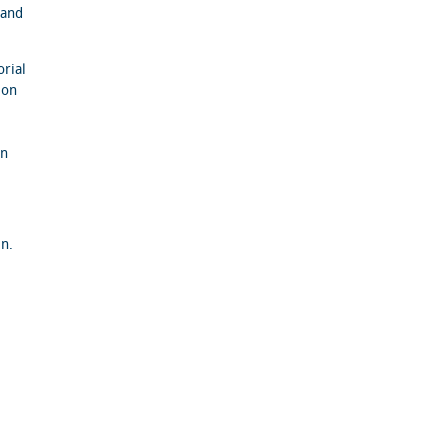
 and
orial
 on
in
n.