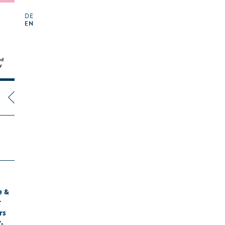
DE
EN
e &
r
rs
“-