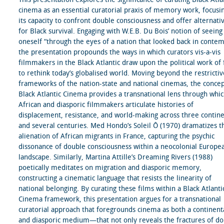
cinema as an essential curatorial praxis of memory work, focusi
its capacity to confront double consciousness and offer alternati
for Black survival. Engaging with W.E.B. Du Bois’ notion of seeing
oneself “through the eyes of a nation that looked back in contem
the presentation propounds the ways in which curators vis-a-vis
filmmakers in the Black Atlantic draw upon the political work of 
to rethink today’s globalised world. Moving beyond the restrictiv
frameworks of the nation-state and national cinemas, the concep
Black Atlantic Cinema provides a transnational lens through whi
African and diasporic filmmakers articulate histories of
displacement, resistance, and world-making across three contin
and several centuries. Med Hondo’s Soleil Ô (1970) dramatizes t
alienation of African migrants in France, capturing the psychic
dissonance of double consciousness within a neocolonial Europe
landscape. Similarly, Martina Attille’s Dreaming Rivers (1988)
poetically meditates on migration and diasporic memory,
constructing a cinematic language that resists the linearity of
national belonging. By curating these films within a Black Atlanti
Cinema framework, this presentation argues for a transnational
curatorial approach that foregrounds cinema as both a continent
and diasporic medium—that not only reveals the fractures of d