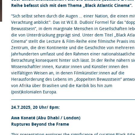
Reihe befasst sich mit dem Thema „Black Atlantic Cinema“.
“Sich selbst sehen durch die Augen … einer Nation, die einen mi
Verachtung anblickt”: Das ist W.E.B. DuBois‘ Formel für das “dop
Bewusstsein”, in dem marginale Menschen in Gesellschaften leb
die von Unterdrückung geprägt sind. Unter dem Titel „Black Atla
Cinema“ stellt die Lecture & Film-Reihe eine filmische Praxis ins
Zentrum, die drei Kontinente und die Geschichte von mehreren
Jahrhunderten umfasst und den Rahmen einer nationalstaatlich
Betrachtung konsequent hinter sich lässt. In der Reihe nähern si
Wissenschaftler:innen, Kurator:innen und Künstler:innen den
vielfältigen Weisen an, in denen Filmkünstler:innen auf die
Herausforderung des Lebens im „doppelten Bewusstsein“ antwo
von Afrika über Brasilien und die Karibik bis hin zum
(post)kolonialen Europa.
24.7.2025, 20 Uhr/ 8pm:
Awa Konaté (Abu Dhabi / London)
Ruptures Beyond the Frame
This presentation explores the significance of curating Black Atla