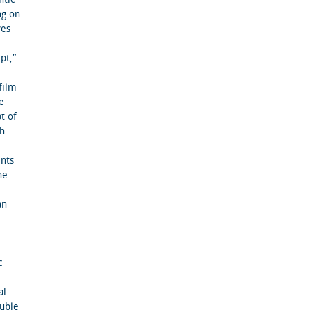
ng on
ves
pt,”
film
e
t of
ch
ents
he
an
c
al
ouble