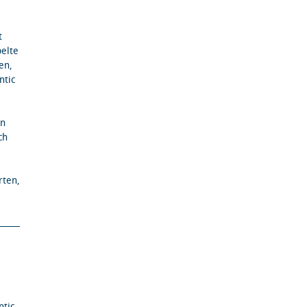
t
pelte
en,
ntic
en
ch
rten,
ntic