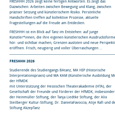
FRESHHH 2026 zeigt keine fertigen Antworten. Es zeigt das
Dazwischen: Arbeiten zwischen Bewegung und Klang, zwischen
präziser Setzung und künstlerischem Risiko. Persönliche
Handschriften treffen auf kollektive Prozesse, aktuelle
Fragestellungen auf die Freude am Entdecken.
FRESHHH ist ein Blick auf Tanz im Entstehen: auf junge
Künstler*innen, die ihre eigenen künstlerischen Ausdrucksform
hör- und sichtbar machen, Grenzen ausloten und neue Perspekt
eröffnen. Frisch, neugierig und voller Überraschungen …
FRESHHH 2026
Studierende des Studiengangs BAtanz, MA HIP (Historische
Interpretationspraxis) und MA KAM (Künstlerische Ausbildung Mu
der HfMDK
mit Unterstützung der Hessischen Theaterakademie (HTA), der
Gesellschaft der Freunde und Förderer der HfMDK, insbesonde
der Heinmüller Stiftung, der Tanja Liedtke Stiftung, der Alix
Steilberger Kultur-Stiftung, Dr. DanielaFavoccia, Atije Rafi und d
Stiftung AkzepTanz