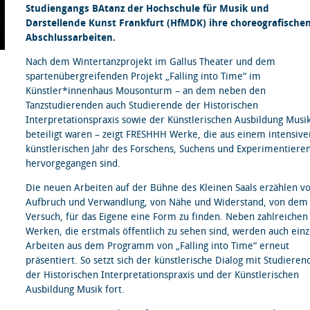
Studiengangs BAtanz der Hochschule für Musik und
Darstellende Kunst Frankfurt (HfMDK) ihre choreografische
Abschlussarbeiten.
Nach dem Wintertanzprojekt im Gallus Theater und dem
spartenübergreifenden Projekt „Falling into Time“ im
Künstler*innenhaus Mousonturm – an dem neben den
Tanzstudierenden auch Studierende der Historischen
Interpretationspraxis sowie der Künstlerischen Ausbildung Musi
beteiligt waren – zeigt FRESHHH Werke, die aus einem intensive
künstlerischen Jahr des Forschens, Suchens und Experimentiere
hervorgegangen sind.
Die neuen Arbeiten auf der Bühne des Kleinen Saals erzählen v
Aufbruch und Verwandlung, von Nähe und Widerstand, von dem
Versuch, für das Eigene eine Form zu finden. Neben zahlreichen
Werken, die erstmals öffentlich zu sehen sind, werden auch ein
Arbeiten aus dem Programm von „Falling into Time“ erneut
präsentiert. So setzt sich der künstlerische Dialog mit Studiere
der Historischen Interpretationspraxis und der Künstlerischen
Ausbildung Musik fort.