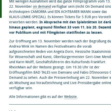
Mit wenigen Ausnahmen wird das ganze Filmprogramm vom 13. 
22. November
on demand
verfügbar sein (nicht On Demand sind
Archivkopien CAMORRA und EIN ACHTBARER MANN sowie das
KLAUS-LEMKE-SPECIAL). Es können Tickets für 5 EUR pro Vorstel
erworben werden.
In Absprache mit den Spielstätten ist dar
hinaus geplant, exground filmfest 33 vom 11. bis 20. Dezem
vor Publikum und mit Filmgästen stattfinden zu lassen.
Zur Eröffnung am 13. November werden nach der Begrüßung du
Andrea Wink im Namen des Festivalteams die vorab
aufgezeichneten Reden von Angela Dorn, Hessische Staatsminist
für Wissenschaft und Kunst, Oberbürgermeister Gert-Uwe Men
und Karin Wolff, Geschäftsführerin des Kulturfonds Frankfurt
RheinMain auf der Website gezeigt. Um 19.30 Uhr ist der
Eröffnungsfilm BAD TALES von Damiano und Fabio D’Innocenzo 
Demand zu sehen. Auch die Preisverleihung am 22. November 
als Mischung aus Voraufzeichnung und Live-Preisübergabe onlin
verfügbar sein.
Alle Informationen gibt es auf der
Website
.