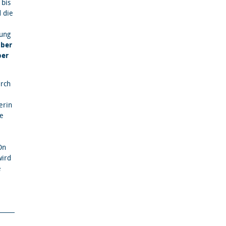
bis
 die
lung
über
ber
rch
erin
de
On
wird
e