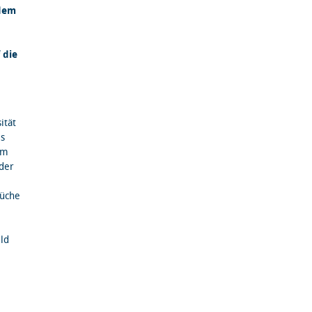
 dem
 die
ität
es
um
 der
rüche
eld