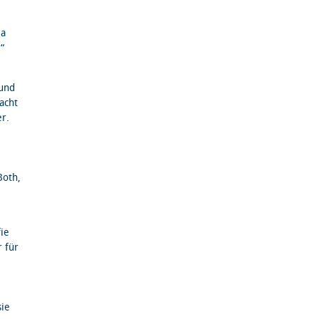
ja
“
 und
acht
r.
Both,
fie
r für
sie