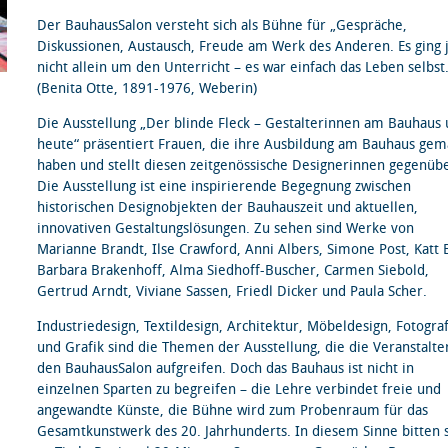
Der BauhausSalon versteht sich als Bühne für „Gespräche,
Diskussionen, Austausch, Freude am Werk des Anderen. Es ging 
nicht allein um den Unterricht – es war einfach das Leben selbst.
(Benita Otte, 1891-1976, Weberin)
Die Ausstellung „Der blinde Fleck – Gestalterinnen am Bauhaus
heute“ präsentiert Frauen, die ihre Ausbildung am Bauhaus gem
haben und stellt diesen zeitgenössische Designerinnen gegenübe
Die Ausstellung ist eine inspirierende Begegnung zwischen
historischen Designobjekten der Bauhauszeit und aktuellen,
innovativen Gestaltungslösungen. Zu sehen sind Werke von
Marianne Brandt, Ilse Crawford, Anni Albers, Simone Post, Katt 
Barbara Brakenhoff, Alma Siedhoff-Buscher, Carmen Siebold,
Gertrud Arndt, Viviane Sassen, Friedl Dicker und Paula Scher.
Industriedesign, Textildesign, Architektur, Möbeldesign, Fotogra
und Grafik sind die Themen der Ausstellung, die die Veranstalte
den BauhausSalon aufgreifen. Doch das Bauhaus ist nicht in
einzelnen Sparten zu begreifen – die Lehre verbindet freie und
angewandte Künste, die Bühne wird zum Probenraum für das
Gesamtkunstwerk des 20. Jahrhunderts. In diesem Sinne bitten 