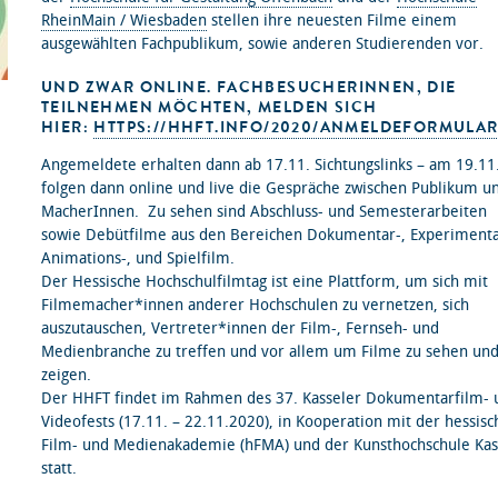
RheinMain / Wiesbaden
stellen ihre neuesten Filme einem
ausgewählten Fachpublikum, sowie anderen Studierenden vor.
UND ZWAR ONLINE. FACHBESUCHERINNEN, DIE
TEILNEHMEN MÖCHTEN, MELDEN SICH
HIER:
HTTPS://HHFT.INFO/2020/ANMELDEFORMULA
Angemeldete erhalten dann ab 17.11. Sichtungslinks – am 19.11
folgen dann online und live die Gespräche zwischen Publikum u
MacherInnen. Zu sehen sind Abschluss- und Semesterarbeiten
sowie Debütfilme aus den Bereichen Dokumentar-, Experimenta
Animations-, und Spielfilm.
Der Hessische Hochschulfilmtag ist eine Plattform, um sich mit
Filmemacher*innen anderer Hochschulen zu vernetzen, sich
auszutauschen, Vertreter*innen der Film-, Fernseh- und
Medienbranche zu treffen und vor allem um Filme zu sehen und
zeigen.
Der HHFT findet im Rahmen des 37. Kasseler Dokumentarfilm- 
Videofests (17.11. – 22.11.2020), in Kooperation mit der hessis
Film- und Medienakademie (hFMA) und der Kunsthochschule Kas
statt.