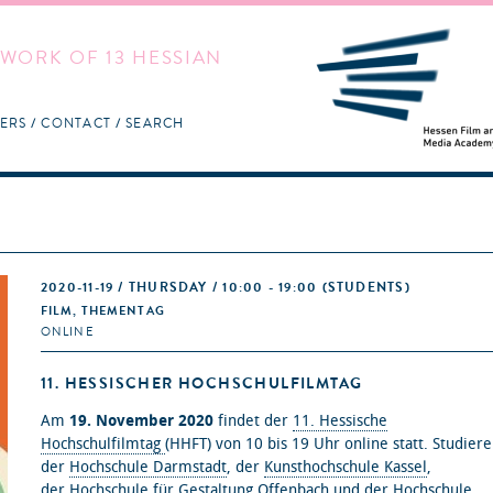
WORK OF 13 HESSIAN
ERS
CONTACT
SEARCH
2020-11-19 / THURSDAY / 10:00 - 19:00
(STUDENTS)
FILM, THEMENTAG
ONLINE
11. HESSISCHER HOCHSCHULFILMTAG
Am
19. November 2020
findet der
11. Hessische
Hochschulfilmtag
(HHFT) von 10 bis 19 Uhr online statt. Studier
der
Hochschule Darmstadt
, der
Kunsthochschule Kassel
,
der
Hochschule für Gestaltung Offenbach
und der
Hochschule