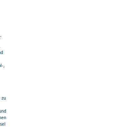
R
.
.
nd
l-,
 zu
und
chen
sel