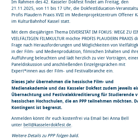
Im Rahmen des 42. Kasseler Dokfest findet am Freitag, den
21.11.2025, von 11 bis 17 Uhr, die DokfestEducation-Veranstalt
Profis Plaudern Praxis XVII im Medienprojektzentrum Offener K
im KulturBahnhof Kassel statt.
Mit dem diesjährigen Thema DIVERSITÄT IM FOKUS: WEGE ZU EI
VIELFÄLTIGEN FILMKULTUR möchte PROFIS PLAUDERN PRAXIS d
Frage nach Herausforderungen und Möglichkeiten von Vielfältigk
in der Film- und Medienproduktion, filmischen Inhalten und ihr
Aufführung beleuchten und lädt herzlich zu vier Vorträgen, eine
Paneldiskussion und anschließenden Einzelgesprächen mit
Expert*innen aus der Film- und Festivalbranche ein.
Dieses Jahr übernehmen die hessische Film- und
Medienakademie und das Kasseler Dokfest zudem jeweils ei
Übernachtung und Festivalakkreditierung für Studierende 
hessischen Hochschulen, die an PPP teilnehmen möchten. D
Kontingent ist begrenzt.
Anmelden könnt ihr euch kostenfrei via Email bei Anna Bell
unter
bell@kasselerdokfest.de
.
Weitere Details zu PPP folgen bald.