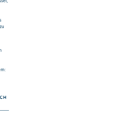
sel,
s
zu
h
em:
M
ICH