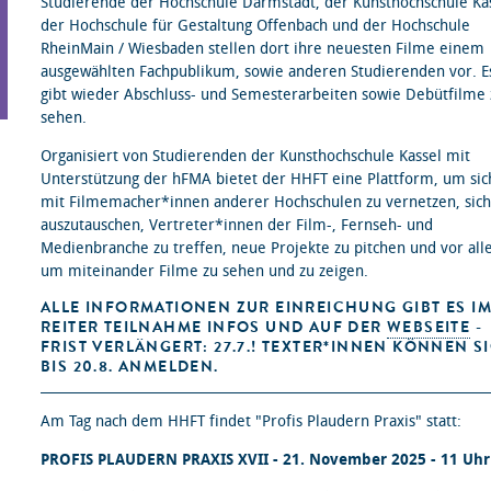
Studierende der Hochschule Darmstadt, der Kunsthochschule Kas
der Hochschule für Gestaltung Offenbach und der Hochschule
RheinMain / Wiesbaden stellen dort ihre neuesten Filme einem
ausgewählten Fachpublikum, sowie anderen Studierenden vor. E
gibt wieder Abschluss- und Semesterarbeiten sowie Debütfilme 
sehen.
Organisiert von Studierenden der Kunsthochschule Kassel mit
Unterstützung der hFMA bietet der HHFT eine Plattform, um sic
mit Filmemacher*innen anderer Hochschulen zu vernetzen, sich
auszutauschen, Vertreter*innen der Film-, Fernseh- und
Medienbranche zu treffen, neue Projekte zu pitchen und vor all
um miteinander Filme zu sehen und zu zeigen.
ALLE INFORMATIONEN ZUR EINREICHUNG GIBT ES I
REITER TEILNAHME INFOS UND AUF DER
WEBSEITE
-
FRIST VERLÄNGERT: 27.7.! TEXTER*INNEN KÖNNEN S
BIS 20.8. ANMELDEN.
Am Tag nach dem HHFT findet "Profis Plaudern Praxis" statt:
PROFIS PLAUDERN PRAXIS XVII - 21. November 2025 - 11 Uhr