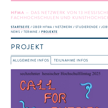
HFMA
— DAS NETZWERK VON 13 HESSISCH
FACHHOCHSCHULEN UND KUNSTHOCHSC
STARTSEITE
ÜBER HFMA
NETZWERK
STUDIERENDE
JOB
NEWS
TERMINE
PROJEKTE
PROJEKT
ALLGEMEINE INFOS
TEILNAHME INFOS