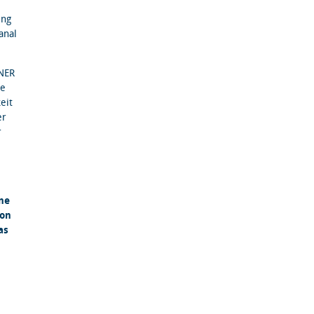
ung
anal
NER
ie
eit
er
r
ne
von
as