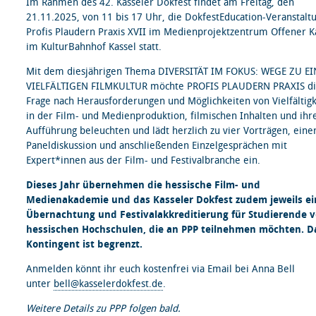
Im Rahmen des 42. Kasseler Dokfest findet am Freitag, den
21.11.2025, von 11 bis 17 Uhr, die DokfestEducation-Veranstalt
Profis Plaudern Praxis XVII im Medienprojektzentrum Offener K
im KulturBahnhof Kassel statt.
Mit dem diesjährigen Thema DIVERSITÄT IM FOKUS: WEGE ZU EI
VIELFÄLTIGEN FILMKULTUR möchte PROFIS PLAUDERN PRAXIS d
Frage nach Herausforderungen und Möglichkeiten von Vielfältigk
in der Film- und Medienproduktion, filmischen Inhalten und ihr
Aufführung beleuchten und lädt herzlich zu vier Vorträgen, eine
Paneldiskussion und anschließenden Einzelgesprächen mit
Expert*innen aus der Film- und Festivalbranche ein.
Dieses Jahr übernehmen die hessische Film- und
Medienakademie und das Kasseler Dokfest zudem jeweils ei
Übernachtung und Festivalakkreditierung für Studierende 
hessischen Hochschulen, die an PPP teilnehmen möchten. D
Kontingent ist begrenzt.
Anmelden könnt ihr euch kostenfrei via Email bei Anna Bell
unter
bell@kasselerdokfest.de
.
Weitere Details zu PPP folgen bald.