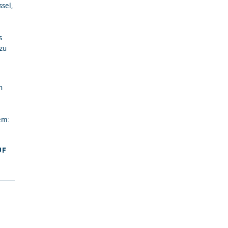
sel,
s
zu
h
em:
UF