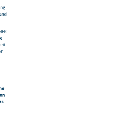
ung
anal
NER
ie
eit
er
r
ne
von
as