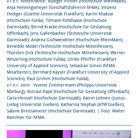
v.l.n.r. hinten/Mitte: Rüdiger Pichler (Hochschule RheinMain);
Anja Henningsmeyer (Geschäftsführerin hFMA); Vinzenz
Hediger (Goethe-Universität Frankfurt); Karim Khakzar
(Hochschule Fulda), Tilmann Kohlhaase (Hochschule
Darmstadt); Bernd Kracke (Hochschule für Gestaltung
Offenbach); Jens Gallenbacher (Technische Universität
Darmstadt); Andrea Gschwendtner (Hochschule RheinMain);
Benedikt Model (Technische Hochschule Mittelhessen);
Thorsten Dick (Technische Hochschule Mittelhessen); Werner
Winzerling (Hochschule Fulda); Ulrike Pfeiffer (Frankfurt
University of Applied Sciences); Sebastian Simon (hFMA-
Mitarbeiter); Bernhard Kayser (Frankfurt University of Applied
Sciences); Paul Grimm (Hochschule Fulda);
v.l.n.r. vorn: Yvonne Zimmermann (Philipps-Universität
Marburg); Rotraut Pape (Hochschule für Gestaltung Offenbach);
Carla Heinzel (Hochschule Darmstadt); Katrin Lehnen (Justus-
Liebig-Universität Gießen); Katharina Stephan (ATW Gießen);
Sabine Breitsameter (Hochschule Darmstadt). | Foto: Walter
Rammler für hFMA.