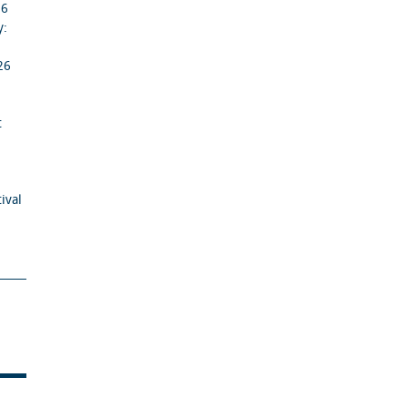
26
y:
26
t
ival