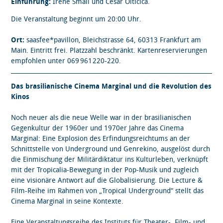
Einführung:
Irene Small und César Oiticica.
Die Veranstaltung beginnt um 20:00 Uhr.
Ort:
saasfee*pavillon, Bleichstrasse 64, 60313 Frankfurt am
Main. Eintritt frei. Platzzahl beschränkt. Kartenreservierungen
empfohlen unter 069 961 220-220.
Das brasilianische Cinema Marginal und die Revolution des
Kinos
Noch neuer als die neue Welle war in der brasilianischen
Gegenkultur der 1960er und 1970er Jahre das Cinema
Marginal: Eine Explosion des Erfindungsreichtums an der
Schnittstelle von Underground und Genrekino, ausgelöst durch
die Einmischung der Militärdiktatur ins Kulturleben, verknüpft
mit der Tropicalia-Bewegung in der Pop-Musik und zugleich
eine visionäre Antwort auf die Globalisierung. Die Lecture &
Film-Reihe im Rahmen von „Tropical Underground“ stellt das
Cinema Marginal in seine Kontexte.
Eine Veranstaltungsreihe des Instituts für Theater-, Film- und