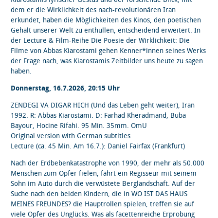
dem er die Wirklichkeit des nach-revolutionären Iran
erkundet, haben die Möglichkeiten des Kinos, den poetischen
Gehalt unserer Welt zu enthüllen, entscheidend erweitert. In
der Lecture & Film-Reihe Die Poesie der Wirklichkeit: Die
Filme von Abbas Kiarostami gehen Kenner*innen seines Werks
der Frage nach, was Kiarostamis Zeitbilder uns heute zu sagen
haben.
Donnerstag, 16.7.2026, 20:15 Uhr
ZENDEGI VA DIGAR HICH (Und das Leben geht weiter), Iran
1992. R: Abbas Kiarostami. D: Farhad Kheradmand, Buba
Bayour, Hocine Rifahi. 95 Min. 35mm. OmU
Original version with German subtitles
Lecture (ca. 45 Min. Am 16.7.): Daniel Fairfax (Frankfurt)
Nach der Erdbebenkatastrophe von 1990, der mehr als 50.000
Menschen zum Opfer fielen, fährt ein Regisseur mit seinem
Sohn im Auto durch die verwüstete Berglandschaft. Auf der
Suche nach den beiden Kindern, die in WO IST DAS HAUS
MEINES FREUNDES? die Hauptrollen spielen, treffen sie auf
viele Opfer des Unglücks. Was als facettenreiche Erprobung