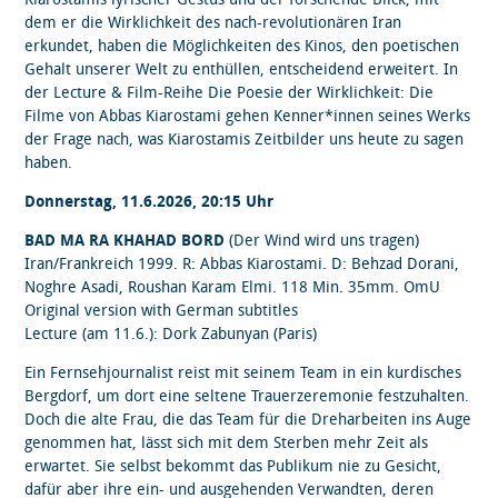
dem er die Wirklichkeit des nach-revolutionären Iran
erkundet, haben die Möglichkeiten des Kinos, den poetischen
Gehalt unserer Welt zu enthüllen, entscheidend erweitert. In
der Lecture & Film-Reihe Die Poesie der Wirklichkeit: Die
Filme von Abbas Kiarostami gehen Kenner*innen seines Werks
der Frage nach, was Kiarostamis Zeitbilder uns heute zu sagen
haben.
Donnerstag, 11.6.2026, 20:15 Uhr
BAD MA RA KHAHAD BORD
(Der Wind wird uns tragen)
Iran/Frankreich 1999. R: Abbas Kiarostami. D: Behzad Dorani,
Noghre Asadi, Roushan Karam Elmi. 118 Min. 35mm. OmU
Original version with German subtitles
Lecture (am 11.6.): Dork Zabunyan (Paris)
Ein Fernsehjournalist reist mit seinem Team in ein kurdisches
Bergdorf, um dort eine seltene Trauerzeremonie festzuhalten.
Doch die alte Frau, die das Team für die Dreharbeiten ins Auge
genommen hat, lässt sich mit dem Sterben mehr Zeit als
erwartet. Sie selbst bekommt das Publikum nie zu Gesicht,
dafür aber ihre ein- und ausgehenden Verwandten, deren