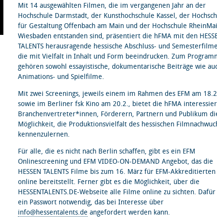
Mit 14 ausgewählten Filmen, die im vergangenen Jahr an der
Hochschule Darmstadt, der Kunsthochschule Kassel, der Hochsch
für Gestaltung Offenbach am Main und der Hochschule RheinMai
Wiesbaden entstanden sind, präsentiert die hFMA mit den HESS
TALENTS herausragende hessische Abschluss- und Semesterfilme
die mit Vielfalt in Inhalt und Form beeindrucken. Zum Progra
gehören sowohl essayistische, dokumentarische Beiträge wie au
Animations- und Spielfilme.
Mit zwei Screenings, jeweils einem im Rahmen des EFM am 18.2
sowie im Berliner fsk Kino am 20.2., bietet die hFMA interessie
Branchenvertreter*innen, Förderern, Partnern und Publikum di
Möglichkeit, die Produktionsvielfalt des hessischen Filmnachwuc
kennenzulernen.
Für alle, die es nicht nach Berlin schaffen, gibt es ein EFM
Onlinescreening und EFM VIDEO-ON-DEMAND Angebot, das die
HESSEN TALENTS Filme bis zum 16. März für EFM-Akkreditierten
online bereitstellt. Ferner gibt es die Möglichkeit, über die
HESSENTALENTS.DE-Webseite alle Filme online zu sichten. Dafür 
ein Passwort notwendig, das bei Interesse über
info@hessentalents.de
angefordert werden kann.