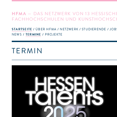
HFMA
— DAS NETZWERK VON 13 HESSISCH
FACHHOCHSCHULEN UND KUNSTHOCHSC
STARTSEITE
ÜBER HFMA
NETZWERK
STUDIERENDE
JOB
NEWS
TERMINE
PROJEKTE
TERMIN