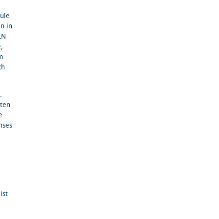
ule
n in
EN
,
mm
ch
.
rten
e
hses
ist