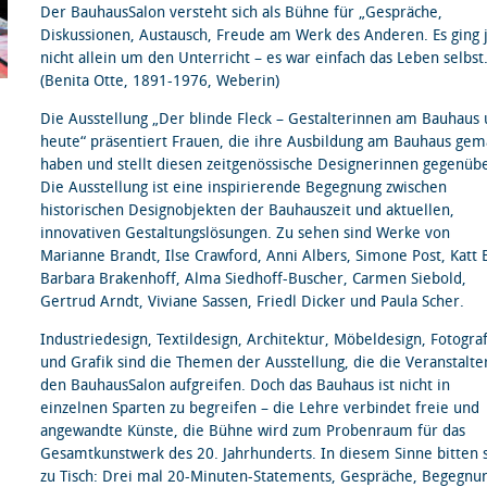
Der BauhausSalon versteht sich als Bühne für „Gespräche,
Diskussionen, Austausch, Freude am Werk des Anderen. Es ging 
nicht allein um den Unterricht – es war einfach das Leben selbst.
(Benita Otte, 1891-1976, Weberin)
Die Ausstellung „Der blinde Fleck – Gestalterinnen am Bauhaus
heute“ präsentiert Frauen, die ihre Ausbildung am Bauhaus gem
haben und stellt diesen zeitgenössische Designerinnen gegenübe
Die Ausstellung ist eine inspirierende Begegnung zwischen
historischen Designobjekten der Bauhauszeit und aktuellen,
innovativen Gestaltungslösungen. Zu sehen sind Werke von
Marianne Brandt, Ilse Crawford, Anni Albers, Simone Post, Katt 
Barbara Brakenhoff, Alma Siedhoff-Buscher, Carmen Siebold,
Gertrud Arndt, Viviane Sassen, Friedl Dicker und Paula Scher.
Industriedesign, Textildesign, Architektur, Möbeldesign, Fotogra
und Grafik sind die Themen der Ausstellung, die die Veranstalte
den BauhausSalon aufgreifen. Doch das Bauhaus ist nicht in
einzelnen Sparten zu begreifen – die Lehre verbindet freie und
angewandte Künste, die Bühne wird zum Probenraum für das
Gesamtkunstwerk des 20. Jahrhunderts. In diesem Sinne bitten 
zu Tisch: Drei mal 20-Minuten-Statements, Gespräche, Begegnu