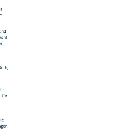
ja
“
 und
acht
r.
Both,
fie
r für
sie
ngen