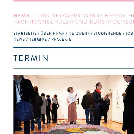
HFMA
— DAS NETZWERK VON 13 HESSISCH
FACHHOCHSCHULEN UND KUNSTHOCHSC
STARTSEITE
ÜBER HFMA
NETZWERK
STUDIERENDE
JOB
NEWS
TERMINE
PROJEKTE
TERMIN