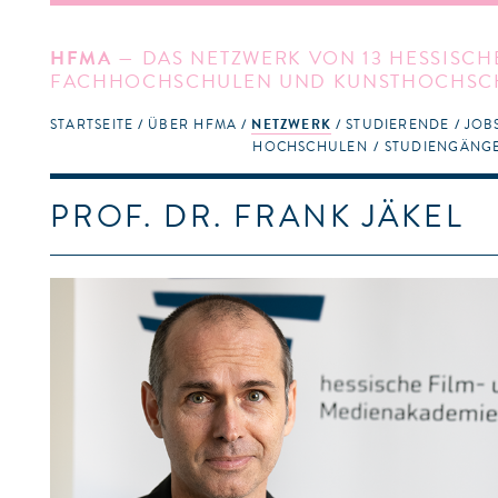
HFMA
— DAS NETZWERK VON 13 HESSISCH
FACHHOCHSCHULEN UND KUNSTHOCHSC
STARTSEITE
ÜBER HFMA
NETZWERK
STUDIERENDE
JOB
HOCHSCHULEN
STUDIENGÄNG
PROF. DR. FRANK JÄKEL