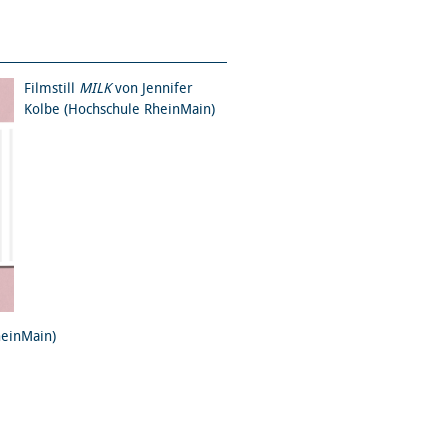
Filmstill
MILK
von Jennifer
Kolbe (Hochschule RheinMain)
heinMain)