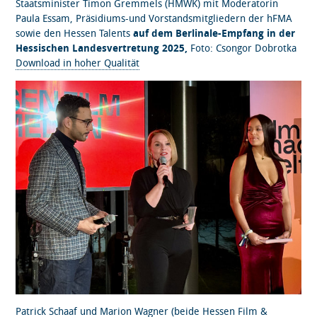
Staatsminister Timon Gremmels (HMWK) mit Moderatorin
Paula Essam, Präsidiums-und Vorstandsmitgliedern der hFMA
sowie den Hessen Talents
auf dem Berlinale-Empfang in der
Hessischen Landesvertretung 2025,
Foto: Csongor Dobrotka
Download in hoher Qualität
Patrick Schaaf und Marion Wagner (beide Hessen Film &