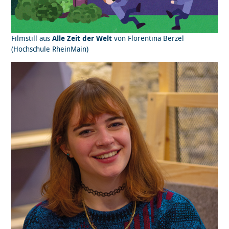
Filmstill aus
Alle Zeit der Welt
von Florentina Berzel
(Hochschule RheinMain)