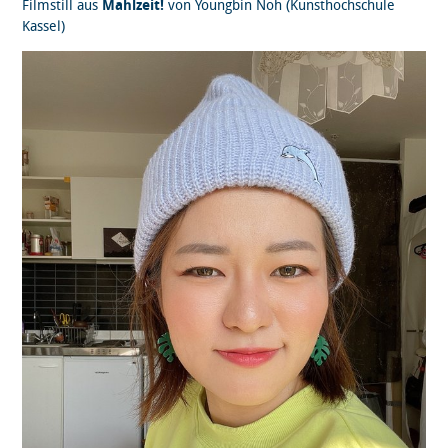
Filmstill aus
Mahlzeit!
von Youngbin Noh (Kunsthochschule
Kassel)