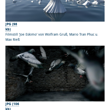
JPG (98
kb)
Filmstill 'Joe Eskimo' von Wolfram Gruß, Mario Tran Phuc u.
Max Rieß
JPG (106
kb)