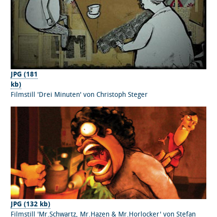
JPG (181
kb)
Filmstill 'Drei Minuten' von Christoph Steger
JPG (132 kb)
Filmstill 'Mr.Schwartz, Mr.Hazen & Mr.Horlocker' von Stefan