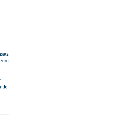
nsatz
n zum
"
ände