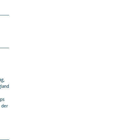
ag,
gland
ops
 der