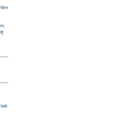
ießen
en,
ng
lädt