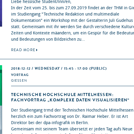
Liebe hessische Student/inn/en,
In der Zeit vom 25. bis zum 27.09.2019 findet an der THM in G
im Studiengang "Technische Redaktion und multimediale
Dokumentation" ein Workshop mit der Gestalterin Juli Gudehus
statt. Gemeinsam mit ihr werden Sie durch ver­schie­de­ne Kul­tu­r
Zei­ten und Kon­tex­te mäan­dern, um ein Gespür für die Bedeutu
und Bedeutungen von Bild­zei­chen zu...
READ MORE
2018-12-12 / WEDNESDAY / 15:45 - 17:00
(PUBLIC)
VORTRAG
GIESSEN
TECHNISCHE HOCHSCHULE MITTELHESSEN:
FACHVORTRAG „KOMPLEXE DATEN VISUALISIEREN“
Der Studiengang trmd der Technischen Hochschule Mittelhessen 
herzlich ein zum Fachvortrag von Dr. Raimar Heber. Er ist Art
Direktor bei der dpa-infografik in Berlin.
Gemeinsam mit seinem Team übersetzt er jeden Tag aufs Neue