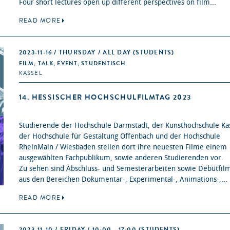
Four short lectures open up different perspectives on film...
READ MORE
2023-11-16 / THURSDAY / ALL DAY
(STUDENTS)
FILM, TALK, EVENT, STUDENTISCH
KASSEL
14. HESSISCHER HOCHSCHULFILMTAG 2023
Studierende der Hochschule Darmstadt, der Kunsthochschule Kas
der Hochschule für Gestaltung Offenbach und der Hochschule
RheinMain / Wiesbaden stellen dort ihre neuesten Filme einem
ausgewählten Fachpublikum, sowie anderen Studierenden vor.
Zu sehen sind Abschluss- und Semesterarbeiten sowie Debütfil
aus den Bereichen Dokumentar-, Experimental-, Animations-,...
READ MORE
2023-11-10 / FRIDAY / 10:00 - 17:00
(STUDENTS)