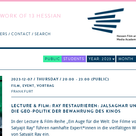
WORK OF 13 HESSIAN
ERS
CONTACT
SEARCH
PUBLIC
STUDENTS
YEAR: 2023
MONTH
2023-12-07 / THURSDAY / 20:00 - 23:00
(PUBLIC)
FILM, EVENT, VORTRAG
FRANKFURT
LECTURE & FILM: RAY RESTAURIEREN: JALSAGHAR U
DIE GEO-POLITIK DER BEWAHRUNG DES KINOS
In der Lecture & Film-Reihe „Ein Auge für die Welt: Die Filme v
Satyajit Ray" führen namhafte Expert*innen in die vielfältigen 
von Satyajit Ray ein.