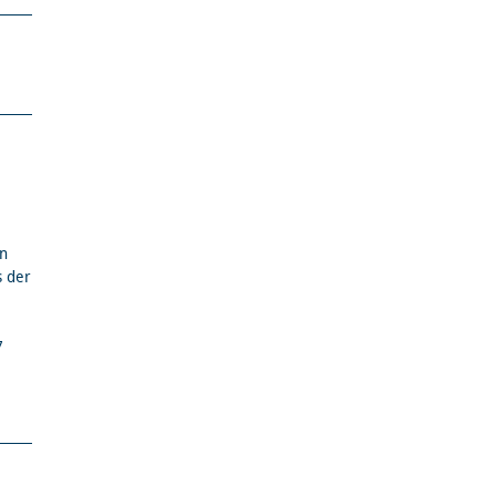
en
s der
7