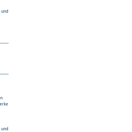
r und
on
Werke
r und