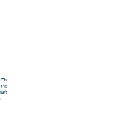
m/The
 the
haft
m