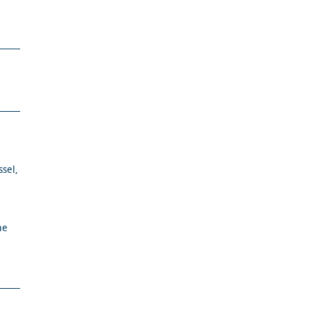
sel,
me