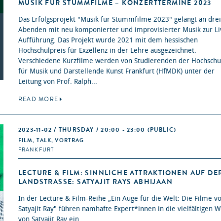
MUSIK FÜR STUMMFILME – KONZERTTERMINE 2023
Das Erfolgsprojekt "Musik für Stummfilme 2023" gelangt an drei
Abenden mit neu komponierter und improvisierter Musik zur Li
Aufführung. Das Projekt wurde 2021 mit dem hessischen
Hochschulpreis für Exzellenz in der Lehre ausgezeichnet.
Verschiedene Kurzfilme werden von Studierenden der Hochschu
für Musik und Darstellende Kunst Frankfurt (HfMDK) unter der
Leitung von Prof. Ralph...
READ MORE
2023-11-02 / THURSDAY / 20:00 - 23:00
(PUBLIC)
FILM, TALK, VORTRAG
FRANKFURT
LECTURE & FILM: SINNLICHE ATTRAKTIONEN AUF DE
LANDSTRASSE: SATYAJIT RAYS ABHIJAAN
In der Lecture & Film-Reihe „Ein Auge für die Welt: Die Filme v
Satyajit Ray" führen namhafte Expert*innen in die vielfältigen 
von Satyajit Ray ein.