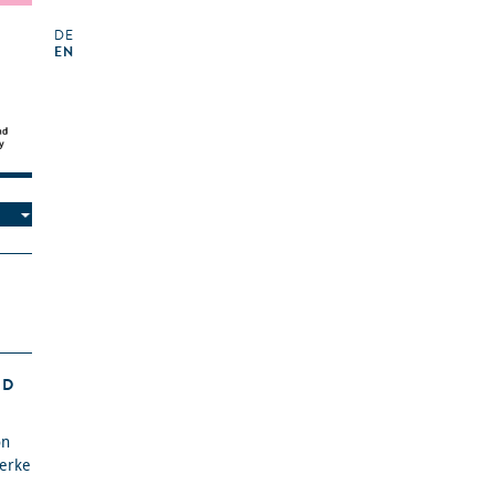
DE
EN
ND
on
Werke