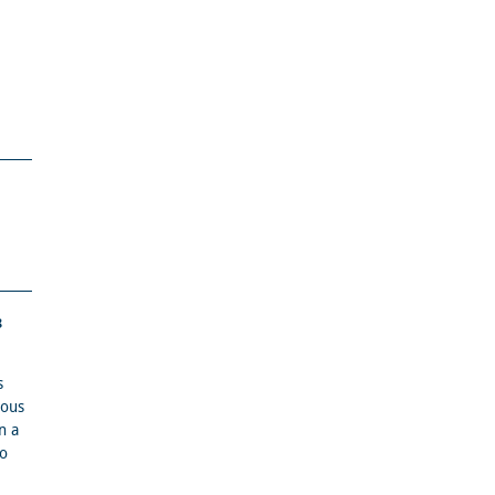
3
s
ious
n a
to