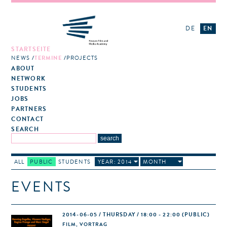
DE
EN
STARTSEITE
NEWS
TERMINE
PROJECTS
ABOUT
NETWORK
STUDENTS
JOBS
PARTNERS
CONTACT
SEARCH
ALL
PUBLIC
STUDENTS
YEAR: 2014
MONTH
EVENTS
2014-06-05 / THURSDAY / 18:00 - 22:00
(PUBLIC)
FILM, VORTRAG