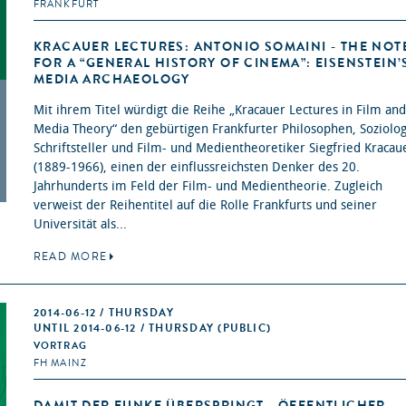
FRANKFURT
KRACAUER LECTURES: ANTONIO SOMAINI - THE NOT
FOR A “GENERAL HISTORY OF CINEMA”: EISENSTEIN’
MEDIA ARCHAEOLOGY
Mit ihrem Titel würdigt die Reihe „Kracauer Lectures in Film and
Media Theory“ den gebürtigen Frankfurter Philosophen, Soziolo
Schriftsteller und Film- und Medientheoretiker Siegfried Kracau
(1889-1966), einen der einflussreichsten Denker des 20.
Jahrhunderts im Feld der Film- und Medientheorie. Zugleich
verweist der Reihentitel auf die Rolle Frankfurts und seiner
Universität als...
READ MORE
2014-06-12 / THURSDAY
UNTIL 2014-06-12 / THURSDAY (PUBLIC)
VORTRAG
FH MAINZ
DAMIT DER FUNKE ÜBERSPRINGT - ÖFFENTLICHER