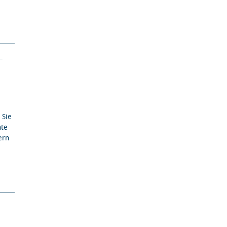
–
 Sie
nte
ern