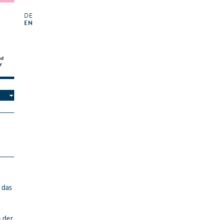
DE
EN
 das
b der