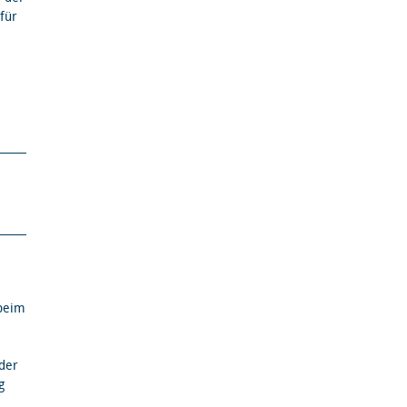
für
 beim
 der
g