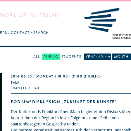
WORK OF 13 HESSIAN
ERS
CONTACT
SEARCH
ALL
PUBLIC
STUDENTS
YEAR: 2014
MONTH
2014-06-30 / MONDAY / 18:00 - 21:00
(PUBLIC)
TALK
FRANKFURT LAB
PODIUMSDISKUSSION „ZUKUNFT DER KÜNSTE“
Der Kulturfonds Frankfurt RheinMain begleitet den Diskurs über
Kulturleben der Region in loser Folge mit einer Reihe von
spartenbezogenen Gesprächsrunden.
Die nächste Veranstaltung widmet sich der Vernetzung innerhal