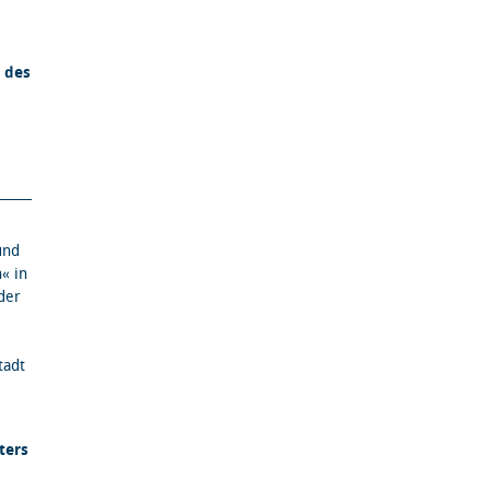
 des
.
und
« in
der
tadt
ters