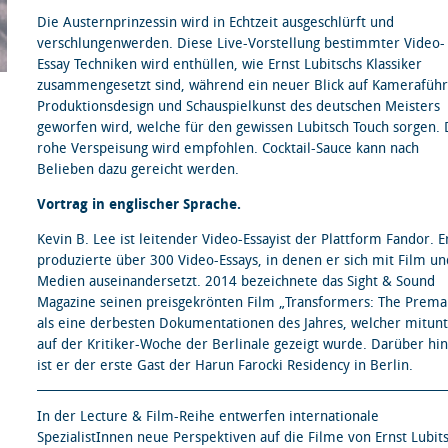
Die Austernprinzessin wird in Echtzeit ausgeschlürft und
verschlungenwerden. Diese Live-Vorstellung bestimmter Video-
Essay Techniken wird enthüllen, wie Ernst Lubitschs Klassiker
zusammengesetzt sind, während ein neuer Blick auf Kameraführ
Produktionsdesign und Schauspielkunst des deutschen Meisters
geworfen wird, welche für den gewissen Lubitsch Touch sorgen. 
rohe Verspeisung wird empfohlen. Cocktail-Sauce kann nach
Belieben dazu gereicht werden.
Vortrag in englischer Sprache.
Kevin B. Lee ist leitender Video-Essayist der Plattform Fandor. E
produzierte über 300 Video-Essays, in denen er sich mit Film un
Medien auseinandersetzt. 2014 bezeichnete das Sight & Sound
Magazine seinen preisgekrönten Film „Transformers: The Prema
als eine derbesten Dokumentationen des Jahres, welcher mitun
auf der Kritiker-Woche der Berlinale gezeigt wurde. Darüber hi
ist er der erste Gast der Harun Farocki Residency in Berlin.
In der Lecture & Film-Reihe entwerfen internationale
SpezialistInnen neue Perspektiven auf die Filme von Ernst Lubit