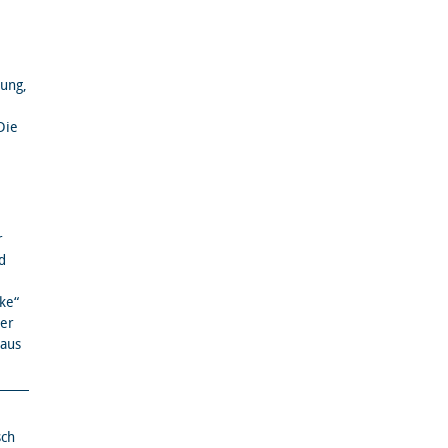
ung,
Die
r
d
ke“
ter
naus
sch