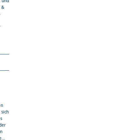
t und
l &
s
r
en
 sich
us
der
en
...