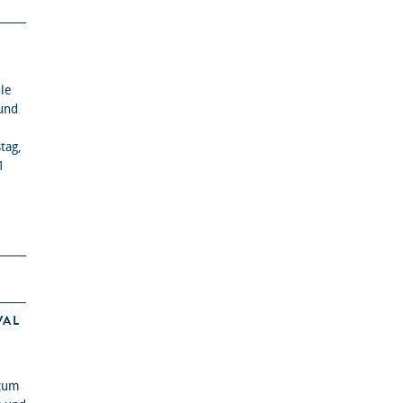
le
und
tag,
1
VAL
 zum