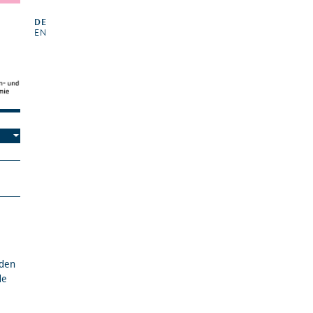
DE
EN
m
nden
de