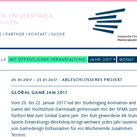
EN UNIVERSITÄTEN,
HULEN
S
PARTNER
KONTAKT
SUCHE
LLE
MIT ÖFFENTLICHER VERANSTALTUNG
JAHR: 2017
MONAT
20.01.2017 – 23.01.2017 – ABGESCHLOSSENES PROJEKT
GLOBAL GAME JAM 2017
Vom 20. bis 22. Januar 2017 lud der Studiengang Animation and
Game der Hochschule Darmstadt gemeinsam mit der hFMA zu
fünften Mal zum Global Game Jam. Der Kult gewordene 48-Stu
Spiele-Entwicklungs-Workshop bringt weltweit jedes Jahr tausen
von Gamedesign Enthusiasten für ein Wochenende zusammen.
Termin: