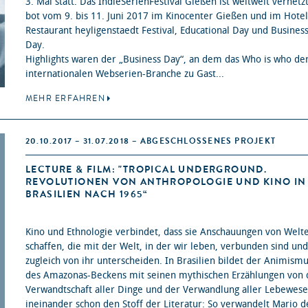
3. Mal statt. Das IndieSerienFestival Gießen ist weltweit vernetz
bot vom 9. bis 11. Juni 2017 im Kinocenter Gießen und im Hote
Restaurant heyligenstaedt Festival, Educational Day und Busines
Day.
Highlights waren der „Business Day“, an dem das Who is who de
internationalen Webserien-Branche zu Gast...
MEHR ERFAHREN
20.10.2017 – 31.07.2018 – ABGESCHLOSSENES PROJEKT
LECTURE & FILM: "TROPICAL UNDERGROUND.
REVOLUTIONEN VON ANTHROPOLOGIE UND KINO IN
BRASILIEN NACH 1965“
Kino und Ethnologie verbindet, dass sie Anschauungen von Welt
schaffen, die mit der Welt, in der wir leben, verbunden sind und
zugleich von ihr unterscheiden. In Brasilien bildet der Animism
des Amazonas-Beckens mit seinen mythischen Erzählungen von 
Verwandtschaft aller Dinge und der Verwandlung aller Lebewes
ineinander schon den Stoff der Literatur: So verwandelt Mario de