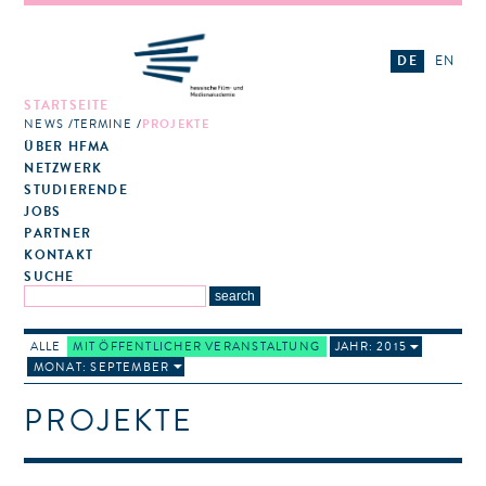
DE
EN
STARTSEITE
NEWS
TERMINE
PROJEKTE
ÜBER HFMA
NETZWERK
STUDIERENDE
JOBS
PARTNER
KONTAKT
SUCHE
ALLE
MIT ÖFFENTLICHER VERANSTALTUNG
JAHR: 2015
MONAT: SEPTEMBER
PROJEKTE