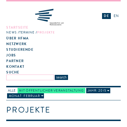
DE
EN
STARTSEITE
NEWS
TERMINE
PROJEKTE
ÜBER HFMA
NETZWERK
STUDIERENDE
JOBS
PARTNER
KONTAKT
SUCHE
ALLE
MIT ÖFFENTLICHER VERANSTALTUNG
JAHR: 2015
MONAT: FEBRUAR
PROJEKTE