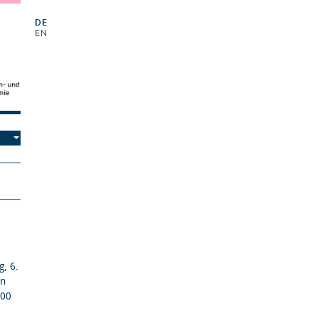
DE
EN
, 6.
nn
.00