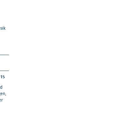
sik
15
nd
gen,
er