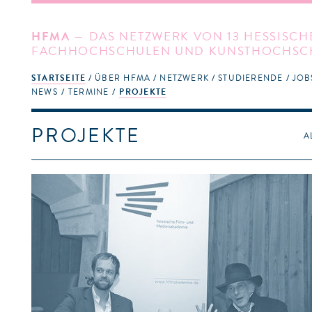
HFMA
— DAS NETZWERK VON 13 HESSISCH
FACHHOCHSCHULEN UND KUNSTHOCHSC
STARTSEITE
ÜBER HFMA
NETZWERK
STUDIERENDE
JOB
NEWS
TERMINE
PROJEKTE
PROJEKTE
A