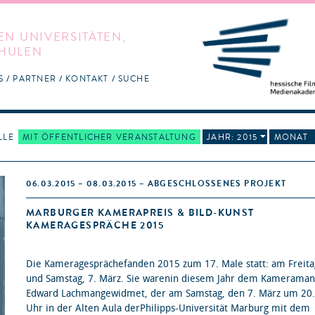
EN UNIVERSITÄTEN,
HULEN
S
PARTNER
KONTAKT
SUCHE
LLE
MIT ÖFFENTLICHER VERANSTALTUNG
JAHR: 2015
MONAT
06.03.2015 – 08.03.2015 – ABGESCHLOSSENES PROJEKT
MARBURGER KAMERAPREIS & BILD-KUNST
KAMERAGESPRÄCHE 2015
Die Kameragesprächefanden 2015 zum 17. Male statt: am Freitag
und Samstag, 7. März. Sie warenin diesem Jahr dem Kamerama
Edward Lachmangewidmet, der am Samstag, den 7. März um 20
Uhr in der Alten Aula derPhilipps-Universität Marburg mit dem