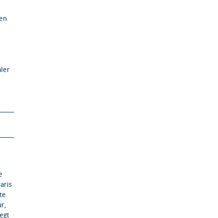
ten
aler
e
aris
te.
ur,
egt