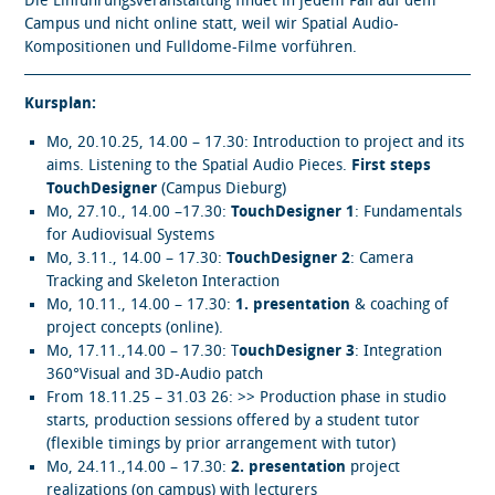
Die Einführungsveranstaltung findet in jedem Fall auf dem
Campus und nicht online statt, weil wir Spatial Audio-
Kompositionen und Fulldome-Filme vorführen.
Kursplan:
Mo, 20.10.25, 14.00 – 17.30: Introduction to project and its
aims. Listening to the Spatial Audio Pieces.
First steps
TouchDesigner
(Campus Dieburg)
Mo, 27.10., 14.00 –17.30:
TouchDesigner 1
: Fundamentals
for Audiovisual Systems
Mo, 3.11., 14.00 – 17.30:
TouchDesigner 2
: Camera
Tracking and Skeleton Interaction
Mo, 10.11., 14.00 – 17.30:
1. presentation
& coaching of
project concepts (online).
Mo, 17.11.,14.00 – 17.30: T
ouchDesigner 3
: Integration
360°Visual and 3D-Audio patch
From 18.11.25 – 31.03 26: >> Production phase in studio
starts, production sessions offered by a student tutor
(flexible timings by prior arrangement with tutor)
Mo, 24.11.,14.00 – 17.30:
2. presentation
project
realizations (on campus) with lecturers