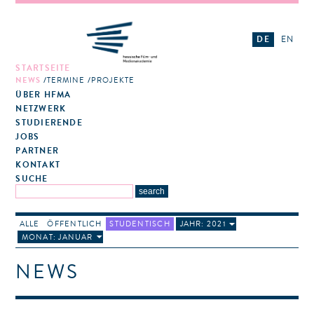
DE
EN
STARTSEITE
NEWS
TERMINE
PROJEKTE
ÜBER HFMA
NETZWERK
STUDIERENDE
JOBS
PARTNER
KONTAKT
SUCHE
ALLE
ÖFFENTLICH
STUDENTISCH
JAHR: 2021
MONAT: JANUAR
NEWS