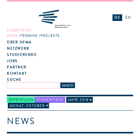
DE
EN
STARTSEITE
NEWS
TERMINE
PROJEKTE
ÜBER HFMA
NETZWERK
STUDIERENDE
JOBS
PARTNER
KONTAKT
SUCHE
ÖFFENTLICH
STUDENTISCH
JAHR: 2018
MONAT: OKTOBER
NEWS