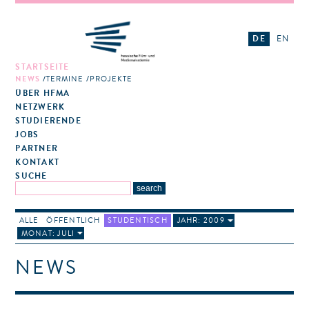
DE
EN
STARTSEITE
NEWS
TERMINE
PROJEKTE
ÜBER HFMA
NETZWERK
STUDIERENDE
JOBS
PARTNER
KONTAKT
SUCHE
ALLE
ÖFFENTLICH
STUDENTISCH
JAHR: 2009
MONAT: JULI
NEWS