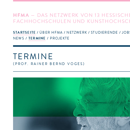
HFMA
— DAS NETZWERK VON 13 HESSISCH
FACHHOCHSCHULEN UND KUNSTHOCHSC
STARTSEITE
ÜBER HFMA
NETZWERK
STUDIERENDE
JOB
NEWS
TERMINE
PROJEKTE
TERMINE
(PROF. RAINER BERND VOGES)