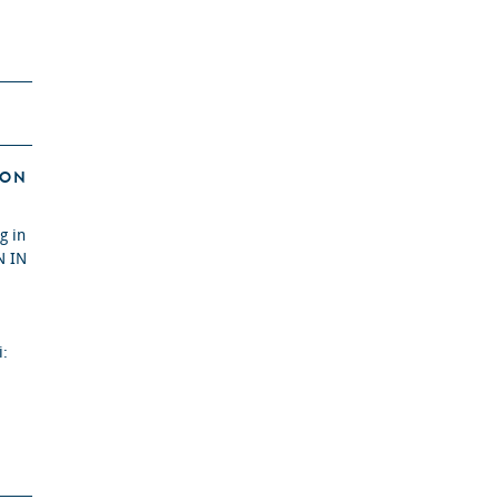
VON
g in
N IN
i: