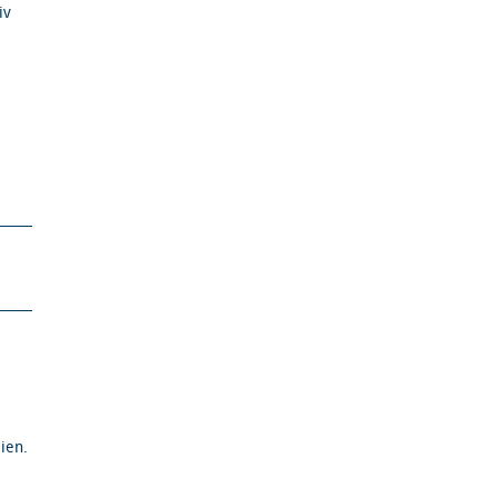
iv
ien.