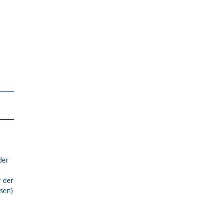
der
r der
sen)