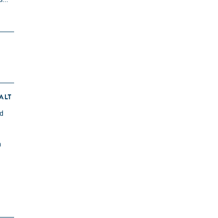
ALT
nd
n