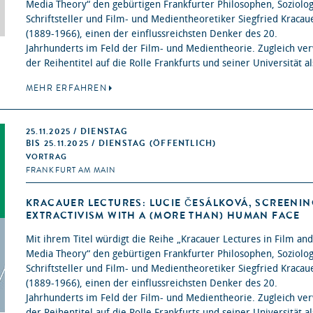
Media Theory“ den gebürtigen Frankfurter Philosophen, Soziolo
Schriftsteller und Film- und Medientheoretiker Siegfried Kracau
(1889-1966), einen der einflussreichsten Denker des 20.
Jahrhunderts im Feld der Film- und Medientheorie. Zugleich ve
der Reihentitel auf die Rolle Frankfurts und seiner Universität als
MEHR ERFAHREN
25.11.2025 / DIENSTAG
BIS 25.11.2025 / DIENSTAG (ÖFFENTLICH)
VORTRAG
FRANKFURT AM MAIN
KRACAUER LECTURES: LUCIE ČESÁLKOVÁ, SCREENIN
EXTRACTIVISM WITH A (MORE THAN) HUMAN FACE
Mit ihrem Titel würdigt die Reihe „Kracauer Lectures in Film and
Media Theory“ den gebürtigen Frankfurter Philosophen, Soziolo
Schriftsteller und Film- und Medientheoretiker Siegfried Kracau
(1889-1966), einen der einflussreichsten Denker des 20.
Jahrhunderts im Feld der Film- und Medientheorie. Zugleich ve
der Reihentitel auf die Rolle Frankfurts und seiner Universität als