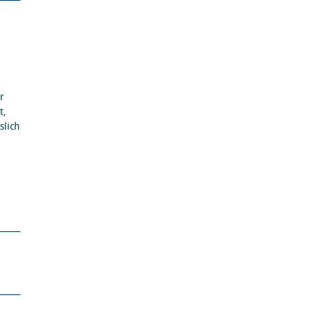
r
t,
slich