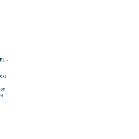
...
EL -
Next
von
el