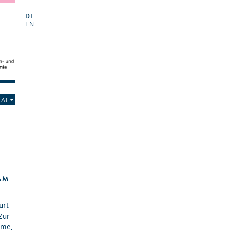
DE
EN
AI
AM
urt
 Zur
lme,