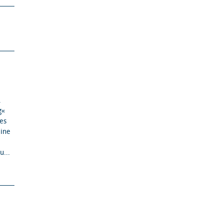
,
g«
es
eine
u...