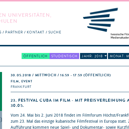
EN UNIVERSITÄTEN,
HULEN
S
PARTNER
KONTAKT
SUCHE
ÖFFENTLICH
STUDENTISCH
JAHR: 2018
MONAT: M
30.05.2018 / MITTWOCH / 16:59 - 17:59
(ÖFFENTLICH)
FILM, EVENT
FRANKFURT
23. FESTIVAL CUBA IM FILM - MIT PREISVERLEIHUNG 
30.05.
Vom 24. Mai bis 2. Juni 2018 findet im Filmforum Höchst/Frankf
zum 23. Mal das einzige kubanische Filmfestival in Europa statt.
Aufführung kommen neue Spiel- und Dokumentar- sowie Kurzfi