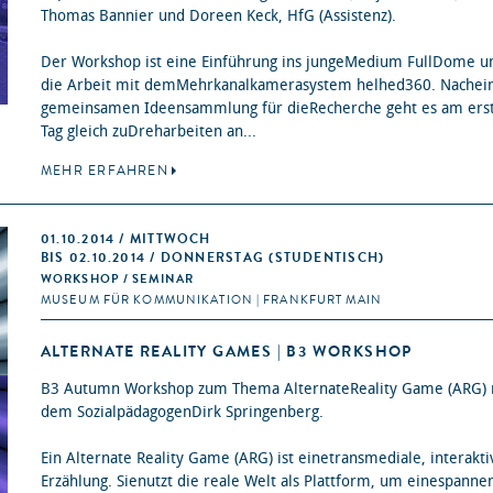
Thomas Bannier und Doreen Keck, HfG (Assistenz).
Der Workshop ist eine Einführung ins jungeMedium FullDome u
die Arbeit mit demMehrkanalkamerasystem helhed360. Nachei
gemeinsamen Ideensammlung für dieRecherche geht es am ers
Tag gleich zuDreharbeiten an...
MEHR ERFAHREN
01.10.2014 / MITTWOCH
BIS 02.10.2014 / DONNERSTAG (STUDENTISCH)
WORKSHOP / SEMINAR
MUSEUM FÜR KOMMUNIKATION | FRANKFURT MAIN
ALTERNATE REALITY GAMES | B3 WORKSHOP
B3 Autumn Workshop zum Thema AlternateReality Game (ARG) 
dem SozialpädagogenDirk Springenberg.
Ein Alternate Reality Game (ARG) ist einetransmediale, interakti
Erzählung. Sienutzt die reale Welt als Plattform, um einespanne