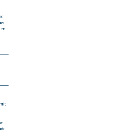
nd
ner
ten
mit
ve
nde