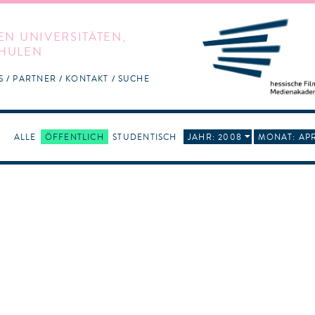
EN UNIVERSITÄTEN,
HULEN
S
PARTNER
KONTAKT
SUCHE
ALLE
ÖFFENTLICH
STUDENTISCH
JAHR: 2008
MONAT: APR